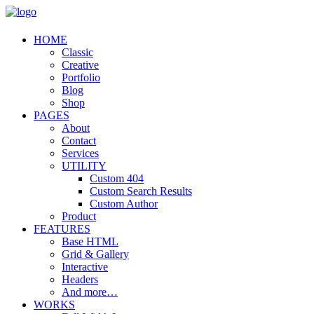
HOME
Classic
Creative
Portfolio
Blog
Shop
PAGES
About
Contact
Services
UTILITY
Custom 404
Custom Search Results
Custom Author
Product
FEATURES
Base HTML
Grid & Gallery
Interactive
Headers
And more…
WORKS