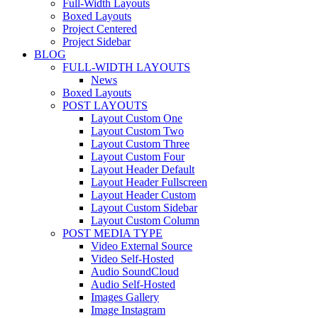
Full-Width Layouts
Boxed Layouts
Project Centered
Project Sidebar
BLOG
FULL-WIDTH LAYOUTS
News
Boxed Layouts
POST LAYOUTS
Layout Custom One
Layout Custom Two
Layout Custom Three
Layout Custom Four
Layout Header Default
Layout Header Fullscreen
Layout Header Custom
Layout Custom Sidebar
Layout Custom Column
POST MEDIA TYPE
Video External Source
Video Self-Hosted
Audio SoundCloud
Audio Self-Hosted
Images Gallery
Image Instagram