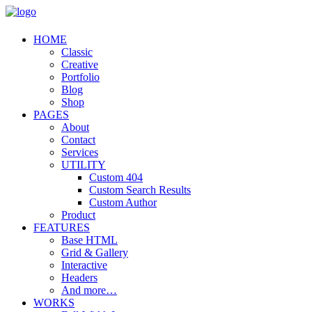
HOME
Classic
Creative
Portfolio
Blog
Shop
PAGES
About
Contact
Services
UTILITY
Custom 404
Custom Search Results
Custom Author
Product
FEATURES
Base HTML
Grid & Gallery
Interactive
Headers
And more…
WORKS