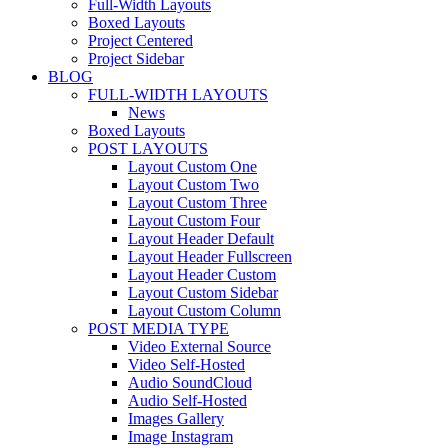
Full-Width Layouts
Boxed Layouts
Project Centered
Project Sidebar
BLOG
FULL-WIDTH LAYOUTS
News
Boxed Layouts
POST LAYOUTS
Layout Custom One
Layout Custom Two
Layout Custom Three
Layout Custom Four
Layout Header Default
Layout Header Fullscreen
Layout Header Custom
Layout Custom Sidebar
Layout Custom Column
POST MEDIA TYPE
Video External Source
Video Self-Hosted
Audio SoundCloud
Audio Self-Hosted
Images Gallery
Image Instagram