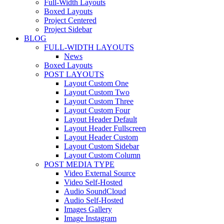
Full-Width Layouts
Boxed Layouts
Project Centered
Project Sidebar
BLOG
FULL-WIDTH LAYOUTS
News
Boxed Layouts
POST LAYOUTS
Layout Custom One
Layout Custom Two
Layout Custom Three
Layout Custom Four
Layout Header Default
Layout Header Fullscreen
Layout Header Custom
Layout Custom Sidebar
Layout Custom Column
POST MEDIA TYPE
Video External Source
Video Self-Hosted
Audio SoundCloud
Audio Self-Hosted
Images Gallery
Image Instagram