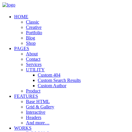
HOME
Classic
Creative
Portfolio
Blog
Shop
PAGES
About
Contact
Services
UTILITY
Custom 404
Custom Search Results
Custom Author
Product
FEATURES
Base HTML
Grid & Gallery
Interactive
Headers
And more…
WORKS